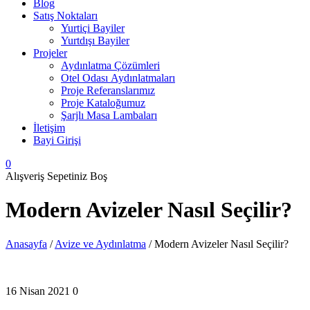
Blog
Satış Noktaları
Yurtiçi Bayiler
Yurtdışı Bayiler
Projeler
Aydınlatma Çözümleri
Otel Odası Aydınlatmaları
Proje Referanslarımız
Proje Kataloğumuz
Şarjlı Masa Lambaları
İletişim
Bayi Girişi
0
Alışveriş Sepetiniz Boş
Modern Avizeler Nasıl Seçilir?
Anasayfa
/
Avize ve Aydınlatma
/
Modern Avizeler Nasıl Seçilir?
16 Nisan 2021
0