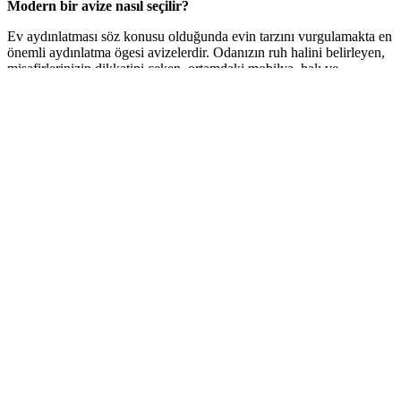
Modern bir avize nasıl seçilir?
Ev aydınlatması söz konusu olduğunda evin tarzını vurgulamakta en
önemli aydınlatma ögesi avizelerdir. Odanızın ruh halini belirleyen,
misafirlerinizin dikkatini çeken, ortamdaki mobilya, halı ve
perdelerin uyumunu ortaya çıkaran ışık avizelerden gelir. Ortamınıza
en uygun avizeyi satın almak için avize stilleri hakkında bilgi sahibi
olmak isterseniz bu makaleyi okumaya devam edebilirsiniz.
Avize ışıkları her zaman zarafetin, zenginliğin ve gösterişin sembolü
olmuştur. Büyük otel lobileri, balo salonları ve hatta bazı alışveriş
merkezleri aydınlatma ve ortam güzelliği için avizeler kullanır.
Birçok ev sahibi, evlerine değer katmak için avizelerden yararlanır.
Gelişen yeni aydınlatma teknolojileri ile evlerimizi avizeler olmadan
da aydınlatabiliriz ancak avizenin bulunmadığı evler boş ve sıkıcı
gözükmekteler. Avizeler, evler ve ticari alanlar için hala mükemmel
bir aydınlatma seçeneğidir.
Ultra Modern Avizeler
Destekleyici aydınlatma seçeneklerinin gelişmesi ile birlikte (tavan
spotları, tavandaki gizli ışıklar v.b.) avizelerin ışıklarına daha az
ihtiyaç duymaya başladık.
Avizeler
ev dekorasyonunun kraliçesi
konumundalar ve ultra modern avizeler, tek başına ortamı
aydınlatma iddiasında bile değiller. Ultra modern avizeleri, dikkatleri
üzerine çekecek ışıklara sahip ve ortamı muhteşem bir biçimde