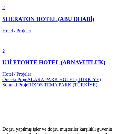
2
SHERATON HOTEL (ABU DHABİ)
Hotel
/
Projeler
2
UJİ FTOHTE HOTEL (ARNAVUTLUK)
Hotel
/
Projeler
Önceki Proje
ALARA PARK HOTEL (TÜRKİYE)
Sonraki Proje
RİXOS TEMA PARK (TÜRKİYE)
Doğru yapılmış işler ve doğru müşteriler karşılıklı güvenin