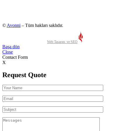
©
Avonni
– Tüm hakları saklıdır.
Web Tasarım ve SEO
Başa dön
Close
Contact Form
X
Request Quote