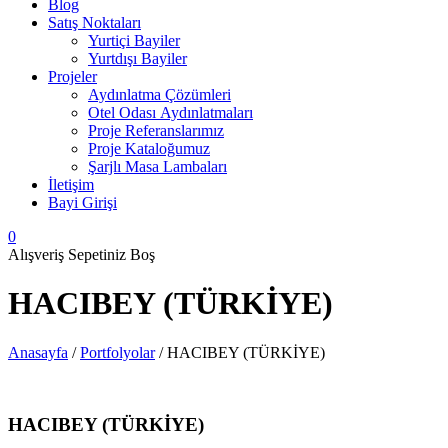
Blog
Satış Noktaları
Yurtiçi Bayiler
Yurtdışı Bayiler
Projeler
Aydınlatma Çözümleri
Otel Odası Aydınlatmaları
Proje Referanslarımız
Proje Kataloğumuz
Şarjlı Masa Lambaları
İletişim
Bayi Girişi
0
Alışveriş Sepetiniz Boş
HACIBEY (TÜRKİYE)
Anasayfa
/
Portfolyolar
/
HACIBEY (TÜRKİYE)
HACIBEY (TÜRKİYE)