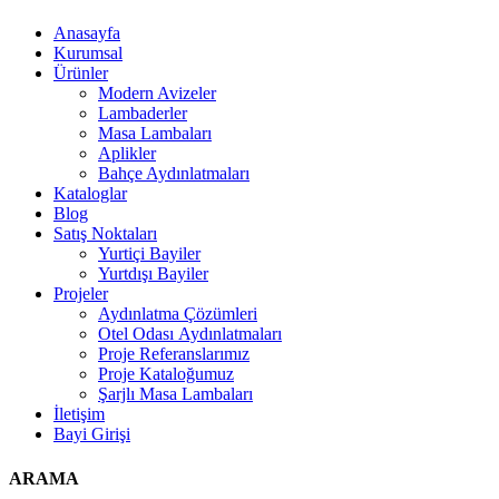
Anasayfa
Kurumsal
Ürünler
Modern Avizeler
Lambaderler
Masa Lambaları
Aplikler
Bahçe Aydınlatmaları
Kataloglar
Blog
Satış Noktaları
Yurtiçi Bayiler
Yurtdışı Bayiler
Projeler
Aydınlatma Çözümleri
Otel Odası Aydınlatmaları
Proje Referanslarımız
Proje Kataloğumuz
Şarjlı Masa Lambaları
İletişim
Bayi Girişi
ARAMA