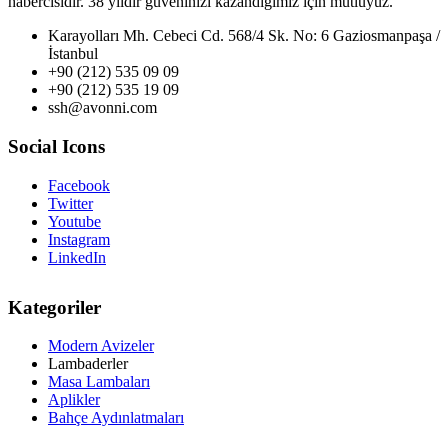
habercisidir. 38 yıldır güveninizi kazandığımız için mutluyuz.
Karayolları Mh. Cebeci Cd. 568/4 Sk. No: 6 Gaziosmanpaşa /
İstanbul
+90 (212) 535 09 09
+90 (212) 535 19 09
ssh@avonni.com
Social Icons
Facebook
Twitter
Youtube
Instagram
LinkedIn
Kategoriler
Modern Avizeler
Lambaderler
Masa Lambaları
Aplikler
Bahçe Aydınlatmaları