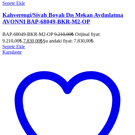
Sepete Ekle
Kahverengi/Siyah Boyalı Dış Mekan Aydınlatma
AVONNI BAP-68049-BKR-M2-OP
BAP-68049-BKR-M2-OP
9.210,00
₺
Orijinal fiyat:
9.210,00₺.
7.830,00
₺
Şu andaki fiyat: 7.830,00₺.
Sepete Ekle
Karşılaştır