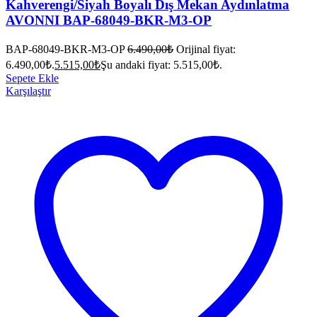
Kahverengi/Siyah Boyalı Dış Mekan Aydınlatma
AVONNI BAP-68049-BKR-M3-OP
BAP-68049-BKR-M3-OP
6.490,00
₺
Orijinal fiyat:
6.490,00₺.
5.515,00
₺
Şu andaki fiyat: 5.515,00₺.
Sepete Ekle
Karşılaştır