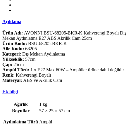
Açıklama
Ürün Adı:
AVONNI BSU-68205-BKR-K Kahverengi Boyalı Dış
Mekan Aydınlatma E27 ABS Akrilik Cam 25cm
Ürün Kodu:
BSU-68205-BKR-K
Aile Kodu:
68205
Kategori:
Dış Mekan Aydınlatma
Yükseklik:
57cm
Çap:
25cm
Ampül Türü:
1 x E27 Max.60W – Ampüller ürüne dahil değildir.
Renk:
Kahverengi Boyalı
Materyal:
ABS ve Akrilik Cam
Ek bilgi
Ağırlık
1 kg
Boyutlar
57 × 25 × 57 cm
Aydınlatma Türü
Ampül