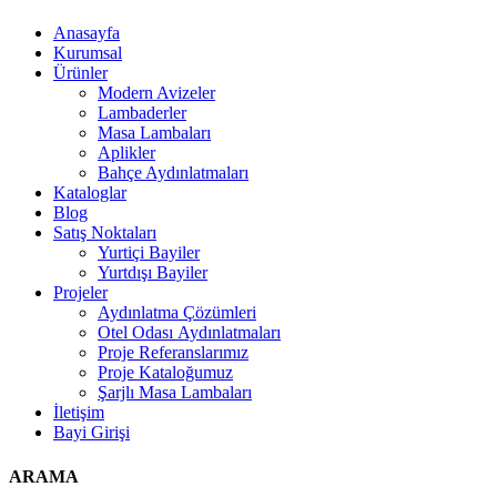
Anasayfa
Kurumsal
Ürünler
Modern Avizeler
Lambaderler
Masa Lambaları
Aplikler
Bahçe Aydınlatmaları
Kataloglar
Blog
Satış Noktaları
Yurtiçi Bayiler
Yurtdışı Bayiler
Projeler
Aydınlatma Çözümleri
Otel Odası Aydınlatmaları
Proje Referanslarımız
Proje Kataloğumuz
Şarjlı Masa Lambaları
İletişim
Bayi Girişi
ARAMA