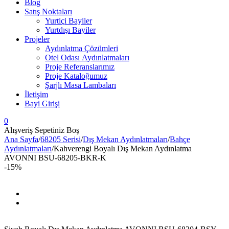
Blog
Satış Noktaları
Yurtiçi Bayiler
Yurtdışı Bayiler
Projeler
Aydınlatma Çözümleri
Otel Odası Aydınlatmaları
Proje Referanslarımız
Proje Kataloğumuz
Şarjlı Masa Lambaları
İletişim
Bayi Girişi
0
Alışveriş Sepetiniz Boş
Ana Sayfa
/
68205 Serisi
/
Dış Mekan Aydınlatmaları
/
Bahçe
Aydınlatmaları
/
Kahverengi Boyalı Dış Mekan Aydınlatma
AVONNI BSU-68205-BKR-K
-15%