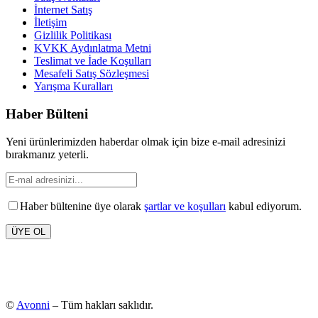
İnternet Satış
İletişim
Gizlilik Politikası
KVKK Aydınlatma Metni
Teslimat ve İade Koşulları
Mesafeli Satış Sözleşmesi
Yarışma Kuralları
Haber Bülteni
Yeni ürünlerimizden haberdar olmak için bize e-mail adresinizi
bırakmanız yeterli.
Haber bültenine üye olarak
şartlar ve koşulları
kabul ediyorum.
ÜYE OL
©
Avonni
– Tüm hakları saklıdır.