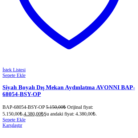
İstek Listesi
Sepete Ekle
Siyah Boyalı Dış Mekan Aydınlatma AVONNI BAP-
68054-BSY-OP
BAP-68054-BSY-OP
5.150,00
₺
Orijinal fiyat:
5.150,00₺.
4.380,00
₺
Şu andaki fiyat: 4.380,00₺.
Sepete Ekle
Karşılaştır