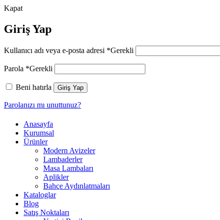
Kapat
Giriş Yap
Kullanıcı adı veya e-posta adresi
*
Gerekli
Parola
*
Gerekli
Beni hatırla
Giriş Yap
Parolanızı mı unuttunuz?
Anasayfa
Kurumsal
Ürünler
Modern Avizeler
Lambaderler
Masa Lambaları
Aplikler
Bahçe Aydınlatmaları
Kataloglar
Blog
Satış Noktaları