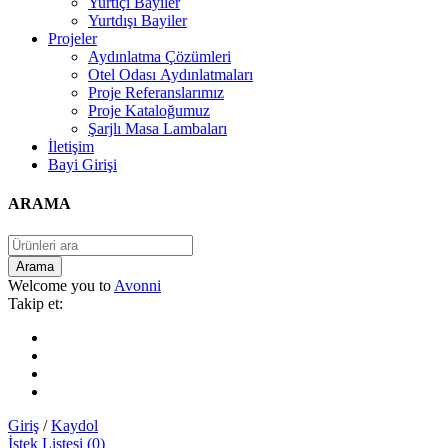
Yurtiçi Bayiler
Yurtdışı Bayiler
Projeler
Aydınlatma Çözümleri
Otel Odası Aydınlatmaları
Proje Referanslarımız
Proje Kataloğumuz
Şarjlı Masa Lambaları
İletişim
Bayi Girişi
ARAMA
Welcome you to
Avonni
Takip et:
Giriş
/
Kaydol
İstek Listesi (0)