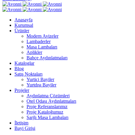
Anasayfa
Kurumsal
Ürünler
Modern Avizeler
Lambaderler
Masa Lambaları
Aplikler
Bahçe Aydınlatmaları
Kataloglar
Blog
Satış Noktaları
Yurtiçi Bayiler
Yurtdışı Bayiler
Projeler
Aydınlatma Çözümleri
Otel Odası Aydınlatmaları
Proje Referanslarımız
Proje Kataloğumuz
Şarjlı Masa Lambaları
İletişim
Bayi Girişi