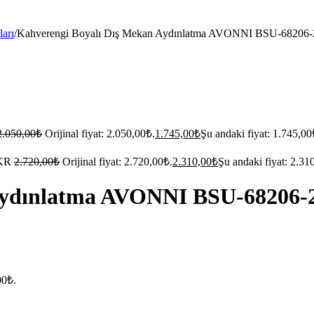
arı
/
Kahverengi Boyalı Dış Mekan Aydınlatma AVONNI BSU-6820
2.050,00
₺
Orijinal fiyat: 2.050,00₺.
1.745,00
₺
Şu andaki fiyat: 1.745,00
BKR
2.720,00
₺
Orijinal fiyat: 2.720,00₺.
2.310,00
₺
Şu andaki fiyat: 2.31
 Aydınlatma AVONNI BSU-68206
00₺.