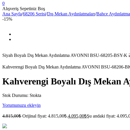
0
Alışveriş Sepetiniz Boş
Ana Sayfa
/
68206 Serisi
/
Dış Mekan Aydınlatmaları
/
Bahçe Aydınlatmal
-15%
Siyah Boyalı Dış Mekan Aydınlatma AVONNI BSU-68205-BSY-K
Kahverengi Boyalı Dış Mekan Aydınlatma AVONNI BSU-68206-
Kahverengi Boyalı Dış Mekan
Stok Durumu:
Stokta
Yorumunuzu ekleyin
4.815,00
₺
Orijinal fiyat: 4.815,00₺.
4.095,00
₺
Şu andaki fiyat: 4.095,