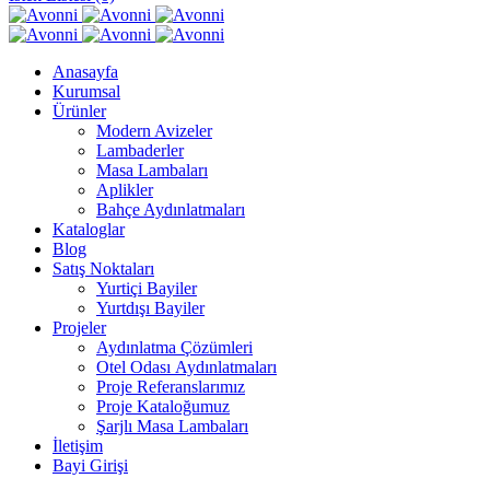
Anasayfa
Kurumsal
Ürünler
Modern Avizeler
Lambaderler
Masa Lambaları
Aplikler
Bahçe Aydınlatmaları
Kataloglar
Blog
Satış Noktaları
Yurtiçi Bayiler
Yurtdışı Bayiler
Projeler
Aydınlatma Çözümleri
Otel Odası Aydınlatmaları
Proje Referanslarımız
Proje Kataloğumuz
Şarjlı Masa Lambaları
İletişim
Bayi Girişi