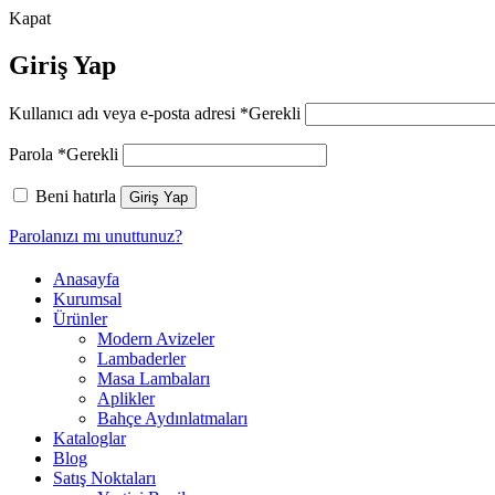
Kapat
Giriş Yap
Kullanıcı adı veya e-posta adresi
*
Gerekli
Parola
*
Gerekli
Beni hatırla
Giriş Yap
Parolanızı mı unuttunuz?
Anasayfa
Kurumsal
Ürünler
Modern Avizeler
Lambaderler
Masa Lambaları
Aplikler
Bahçe Aydınlatmaları
Kataloglar
Blog
Satış Noktaları