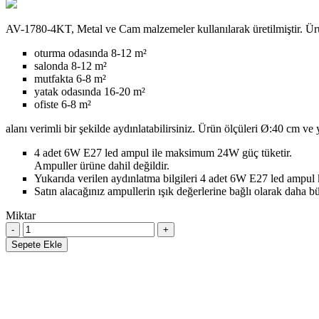
AV-1780-4KT, Metal ve Cam malzemeler kullanılarak üretilmiştir. Ü
oturma odasında 8-12 m²
salonda 8-12 m²
mutfakta 6-8 m²
yatak odasında 16-20 m²
ofiste 6-8 m²
alanı verimli bir şekilde aydınlatabilirsiniz. Ürün ölçüleri Ø:40 cm ve
4 adet 6W E27 led ampul ile maksimum 24W güç tüketir.
Ampuller ürüne dahil değildir.
Yukarıda verilen aydınlatma bilgileri 4 adet 6W E27 led ampul 
Satın alacağınız ampullerin ışık değerlerine bağlı olarak daha b
Miktar
Sepete Ekle