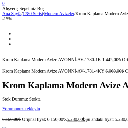
0
Alışveriş Sepetiniz Boş
Ana Sayfa
/
1780 Serisi
/
Modern Avizeler
/
Krom Kaplama Modern Av
-15%
Krom Kaplama Modern Avize AVONNİ-AV-1780-1K
1.445,00
₺
Ori
Krom Kaplama Modern Avize AVONNİ-AV-1781-4KY
6.060,00
₺
O
Krom Kaplama Modern Avize 
Stok Durumu:
Stokta
Yorumunuzu ekleyin
6.150,00
₺
Orijinal fiyat: 6.150,00₺.
5.230,00
₺
Şu andaki fiyat: 5.230,