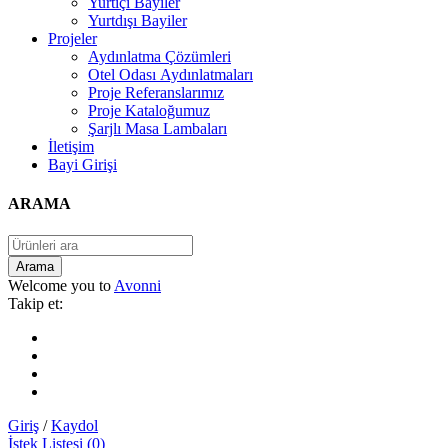
Yurtiçi Bayiler
Yurtdışı Bayiler
Projeler
Aydınlatma Çözümleri
Otel Odası Aydınlatmaları
Proje Referanslarımız
Proje Kataloğumuz
Şarjlı Masa Lambaları
İletişim
Bayi Girişi
ARAMA
Welcome you to
Avonni
Takip et:
Giriş
/
Kaydol
İstek Listesi (0)