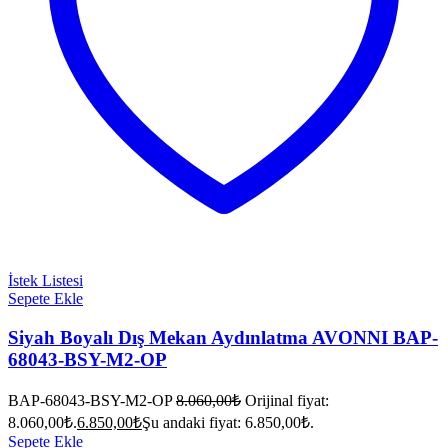
İstek Listesi
Sepete Ekle
Siyah Boyalı Dış Mekan Aydınlatma AVONNI BAP-
68043-BSY-M2-OP
BAP-68043-BSY-M2-OP
8.060,00
₺
Orijinal fiyat:
8.060,00₺.
6.850,00
₺
Şu andaki fiyat: 6.850,00₺.
Sepete Ekle