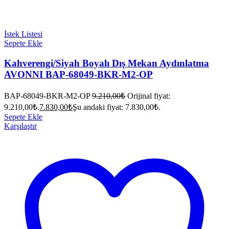
İstek Listesi
Sepete Ekle
Kahverengi/Siyah Boyalı Dış Mekan Aydınlatma
AVONNI BAP-68049-BKR-M2-OP
BAP-68049-BKR-M2-OP
9.210,00
₺
Orijinal fiyat:
9.210,00₺.
7.830,00
₺
Şu andaki fiyat: 7.830,00₺.
Sepete Ekle
Karşılaştır