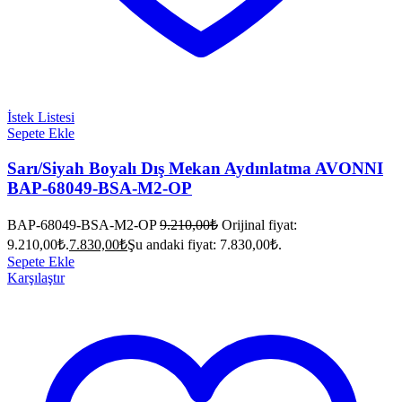
İstek Listesi
Sepete Ekle
Sarı/Siyah Boyalı Dış Mekan Aydınlatma AVONNI
BAP-68049-BSA-M2-OP
BAP-68049-BSA-M2-OP
9.210,00
₺
Orijinal fiyat:
9.210,00₺.
7.830,00
₺
Şu andaki fiyat: 7.830,00₺.
Sepete Ekle
Karşılaştır