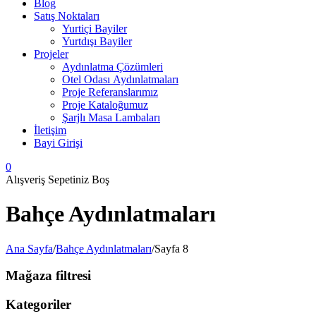
Blog
Satış Noktaları
Yurtiçi Bayiler
Yurtdışı Bayiler
Projeler
Aydınlatma Çözümleri
Otel Odası Aydınlatmaları
Proje Referanslarımız
Proje Kataloğumuz
Şarjlı Masa Lambaları
İletişim
Bayi Girişi
0
Alışveriş Sepetiniz Boş
Bahçe Aydınlatmaları
Ana Sayfa
/
Bahçe Aydınlatmaları
/
Sayfa 8
Mağaza filtresi
Kategoriler