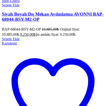
İstek Listesi
Sepete Ekle
Siyah Boyalı Dış Mekan Aydınlatma AVONNI BAP-
68044-BSY-M2-OP
BAP-68044-BSY-M2-OP
10.885,00
₺
Orijinal fiyat:
10.885,00₺.
9.250,00
₺
Şu andaki fiyat: 9.250,00₺.
Sepete Ekle
Karşılaştır