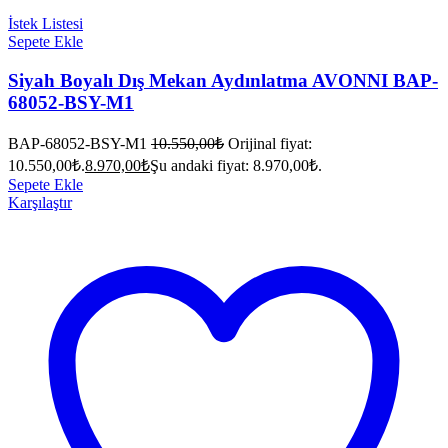
İstek Listesi
Sepete Ekle
Siyah Boyalı Dış Mekan Aydınlatma AVONNI BAP-
68052-BSY-M1
BAP-68052-BSY-M1
10.550,00
₺
Orijinal fiyat:
10.550,00₺.
8.970,00
₺
Şu andaki fiyat: 8.970,00₺.
Sepete Ekle
Karşılaştır