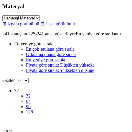
Materyal
⊞
Izgara görünümü
⊟
Liste görünümü
241 sonuçtan 225-241 arası gösteriliyor
En yeniye göre sıralandı
En yeniye göre sırala
En çok satılana göre sırala
Ortalama puana göre sırala
En yeniye göre sırala
Fiyata göre sırala: Düşükten yükseğe
Fiyata göre sırala: Yüksekten düşüğe
Göster
32
32
64
96
128
-15%