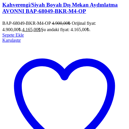
Kahverengi/Siyah Boyalı Dış Mekan Aydınlatma
AVONNI BAP-68049-BKR-M4-OP
BAP-68049-BKR-M4-OP
4.900,00
₺
Orijinal fiyat:
4.900,00₺.
4.165,00
₺
Şu andaki fiyat: 4.165,00₺.
Sepete Ekle
Karşılaştır