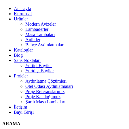
Anasayfa
Kurumsal
Ürünler
Modern Avizeler
Lambaderler
Masa Lambaları
Aplikler
Bahçe Aydınlatmaları
Kataloglar
Blog
Satış Noktaları
Yurtiçi Bayiler
Yurtdışı Bayiler
Projeler
Aydınlatma Çözümleri
Otel Odası Aydınlatmaları
Proje Referanslarımız
Proje Kataloğumuz
Şarjlı Masa Lambaları
İletişim
Bayi Girişi
ARAMA