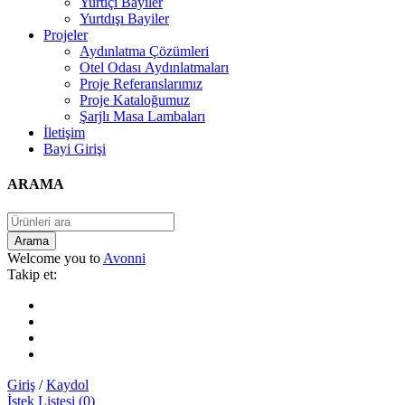
Yurtiçi Bayiler
Yurtdışı Bayiler
Projeler
Aydınlatma Çözümleri
Otel Odası Aydınlatmaları
Proje Referanslarımız
Proje Kataloğumuz
Şarjlı Masa Lambaları
İletişim
Bayi Girişi
ARAMA
Welcome you to
Avonni
Takip et:
Giriş
/
Kaydol
İstek Listesi (0)