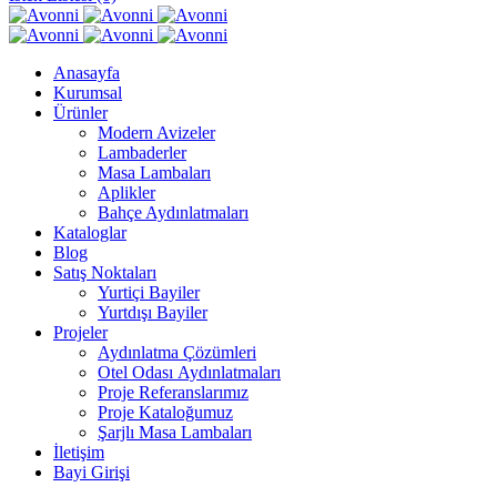
Anasayfa
Kurumsal
Ürünler
Modern Avizeler
Lambaderler
Masa Lambaları
Aplikler
Bahçe Aydınlatmaları
Kataloglar
Blog
Satış Noktaları
Yurtiçi Bayiler
Yurtdışı Bayiler
Projeler
Aydınlatma Çözümleri
Otel Odası Aydınlatmaları
Proje Referanslarımız
Proje Kataloğumuz
Şarjlı Masa Lambaları
İletişim
Bayi Girişi