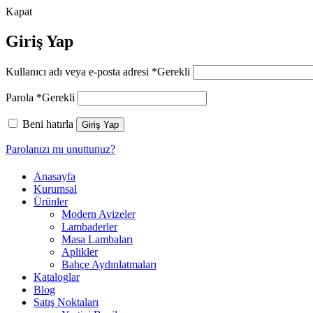
Kapat
Giriş Yap
Kullanıcı adı veya e-posta adresi
*
Gerekli
Parola
*
Gerekli
Beni hatırla
Giriş Yap
Parolanızı mı unuttunuz?
Anasayfa
Kurumsal
Ürünler
Modern Avizeler
Lambaderler
Masa Lambaları
Aplikler
Bahçe Aydınlatmaları
Kataloglar
Blog
Satış Noktaları