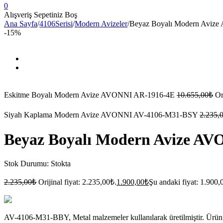
0
Alışveriş Sepetiniz Boş
Ana Sayfa
/
4106Serisi
/
Modern Avizeler
/
Beyaz Boyalı Modern Avi
-15%
Eskitme Boyalı Modern Avize AVONNI AR-1916-4E
10.655,00
₺
Or
Siyah Kaplama Modern Avize AVONNI AV-4106-M31-BSY
2.235,
Beyaz Boyalı Modern Avize A
Stok Durumu:
Stokta
2.235,00
₺
Orijinal fiyat: 2.235,00₺.
1.900,00
₺
Şu andaki fiyat: 1.900,
AV-4106-M31-BBY, Metal malzemeler kullanılarak üretilmiştir. Ürün